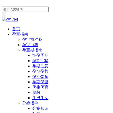
首页
孕宝指南
孕宝前准备
孕宝百科
孕宝期指南
怀孕周期
孕期症状
孕期注意
孕期孕检
孕期饮食
孕期保健
优生优育
胎教
生男生女
分娩指导
分娩知识