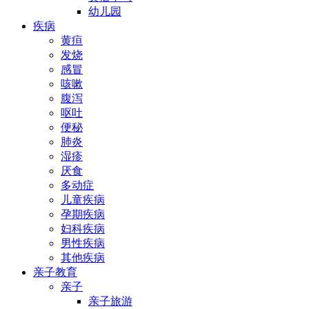
幼儿园
疾病
黄疸
发烧
感冒
咳嗽
腹泻
呕吐
便秘
肺炎
湿疹
厌食
多动症
儿童疾病
孕期疾病
妇科疾病
男性疾病
其他疾病
亲子教育
亲子
亲子旅游