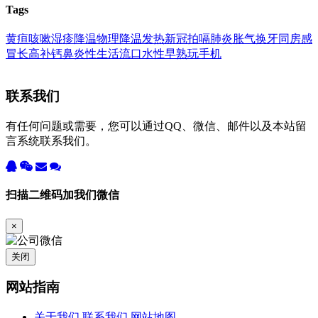
Tags
黄疸
咳嗽
湿疹
降温
物理降温
发热
新冠
拍嗝
肺炎
胀气
换牙
同房
感
冒
长高
补钙
鼻炎
性生活
流口水
性早熟
玩手机
联系我们
有任何问题或需要，您可以通过QQ、微信、邮件以及本站留
言系统联系我们。
扫描二维码加我们微信
×
关闭
网站指南
关于我们
联系我们
网站地图