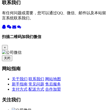
联系我们
有任何问题或需要，您可以通过QQ、微信、邮件以及本站留
言系统联系我们。
扫描二维码加我们微信
×
关闭
网站指南
关于我们
联系我们
网站地图
新手指南
常见问题
售后服务
支付方式
配送方式
合作加盟
关注我们